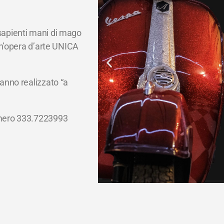
 sapienti mani di mago
 un’opera d’arte UNICA
hanno realizzato “a
umero 333.7223993